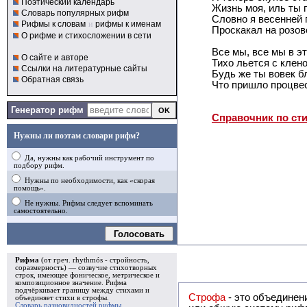
Поэтический календарь
Жизнь моя, иль ты 
Словарь популярных рифм
Словно я весенней 
Рифмы к словам
и
рифмы к именам
Проскакал на розов
О рифме и стихосложении в сети
Все мы, все мы в э
О сайте и авторе
Тихо льется с клено
Ссылки на литературные сайты
Будь же ты вовек б
Обратная связь
Что пришло процвес
Генератор рифм
Справочник по ст
Нужны ли поэтам словари рифм?
Да, нужны как рабочий инструмент по
подбору рифм.
Нужны по необходимости, как «скорая
помощь».
Не нужны. Рифмы следует вспоминать
самостоятельно.
Голосовать
Рифма
(от греч. rhythmós - стройность,
соразмерность) — созвучие стихотворных
строк, имеющее фоническое, метрическое и
композиционное значение.
Рифма
подчёркивает границу между стихами и
Строфа
- это объединение двух и
объединяет стихи в
строфы
.
Словарь разновидностей рифмы