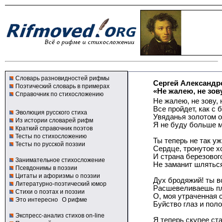
Словарь разновидностей рифмы
Сергей Александр
Поэтический словарь в примерах
«Не жалею, не зову,
Справочник по стихосложению
Не жалею, не зову, 
Все пройдет, как с
Эволюция русского стиха
Увяданья золотом 
Из истории словарей рифм
Я не буду больше 
Краткий справочник поэтов
Тесты по стихосложению
Ты теперь не так у
Тесты по русской поэзии
Сердце, тронутое х
И страна березовог
Занимательное стихосложение
Не заманит шлятьс
Псевдонимы в поэзии
Цитаты и афоризмы о поэзии
Дух бродяжий! ты в
Литературно-поэтический юмор
Расшевеливаешь п
Стихи о поэтах и поэзии
О, моя утраченная 
Это интересно
О рифме
Буйство глаз и пол
Экспресс-анализ стихов on-line
Я теперь скупее ст