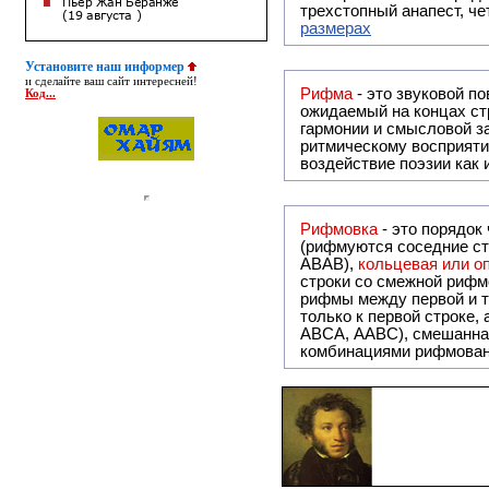
трехстопный анапест, че
размерах
Установите наш информер
и сделайте ваш сайт интересней!
Рифма
- это звуковой повтор, традиционно используемый в поэзии и, как прав
Код...
ожидаемый на концах ст
гармонии и смысловой з
ритмическому восприяти
воздействие поэзии как
Рифмовка
- это порядок
(рифмуются соседние ст
ABAB),
кольцевая или 
строки со смежной рифм
рифмы между первой и т
только к первой строке,
ABCA, AABC), смешанная или вольная рифмовка (рифмовка в сложных строфах с различными
комбинациями рифмован