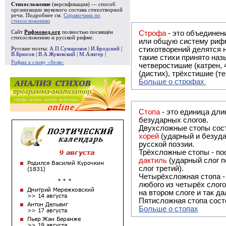
Стихосложение
(версификация) — способ
организации звукового состава стихотворной
речи. Подробнее см.
Справочник по
стихосложению
Сайт
Рифмовед.org
полностью посвящён
Строфа
- это объединение двух и
стихосложению и русской рифме.
или общую систему рифм, и регулярно или периодически п
стихотворений делятся на строфы и т.о. являются строфическими. Ес
Русские поэты:
А.П.Сумароков
|
И.Бродский
|
В.Брюсов
|
В.А.Жуковский
|
М.Алигер
|
такие стихи принято называть астрофическими. Самая популярная строфа в русской поэзии -
Рифма к слову «беля»
четверостишие (катрен,
(дистих), трёхстишие (т
Больше о строфах
Стопа
- это единица дли
безударных слогов.
Двухсложные стопы сост
хорей
(ударный и безуда
русской поэзии.
Трёхсложные стопы - пос
дактиль
(ударный слог п
слог третий).
Четырёхсложная стопа 
любого из четырёх слого
на втором слоге и так да
Пятисложная стопа состо
Больше о стопах