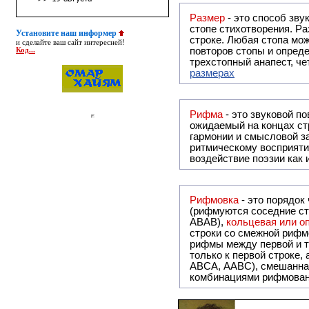
Размер
- это способ зву
стопе стихотворения. Ра
Установите наш информер
строке. Любая стопа мож
и сделайте ваш сайт интересней!
повторов стопы и опреде
Код...
трехстопный анапест, че
размерах
Рифма
- это звуковой повтор, традиционно используемый в поэзии и, как прав
ожидаемый на концах ст
гармонии и смысловой з
ритмическому восприяти
воздействие поэзии как
Рифмовка
- это порядок
(рифмуются соседние ст
ABAB),
кольцевая или 
строки со смежной рифм
рифмы между первой и т
только к первой строке,
ABCA, AABC), смешанная или вольная рифмовка (рифмовка в сложных строфах с различными
комбинациями рифмован