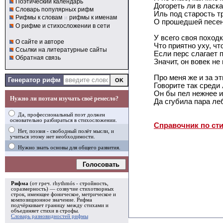
Поэтический календарь
Догореть ли в ласк
Словарь популярных рифм
Иль под старость т
Рифмы к словам
и
рифмы к именам
О прошедшей песен
О рифме и стихосложении в сети
У всего своя походк
О сайте и авторе
Что приятно уху, что
Ссылки на литературные сайты
Если перс слагает 
Обратная связь
Значит, он вовек не
Про меня же и за эт
Генератор рифм
Говорите так среди
Он бы пел нежнее и
Нужно ли поэтам изучать своё ремесло?
Да сгубила пара ле
Да, профессиональный поэт должен
основательно разбираться в стихосложении.
Справочник по ст
Нет, поэзия - свободный полёт мысли, и
учиться этому нет необходимости.
Нужно знать основы для общего развития.
Голосовать
Рифма
(от греч. rhythmós - стройность,
соразмерность) — созвучие стихотворных
строк, имеющее фоническое, метрическое и
композиционное значение.
Рифма
подчёркивает границу между стихами и
объединяет стихи в
строфы
.
Словарь разновидностей рифмы