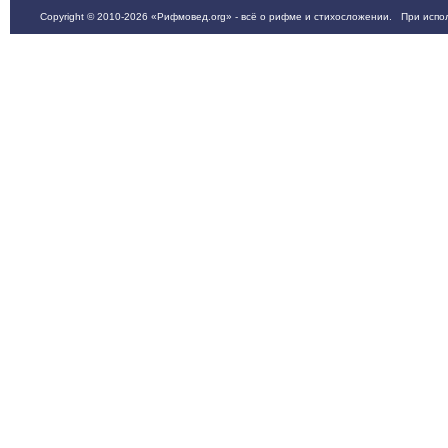
Copyright © 2010-2026 «Рифмовед.org» - всё о рифме и стихосложении. При испол