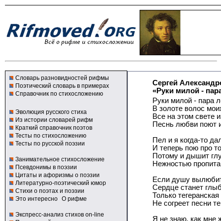
Словарь разновидностей рифмы
Сергей Александр
Поэтический словарь в примерах
«Руки милой - пара
Справочник по стихосложению
Руки милой - пара л
В золоте волос мои
Эволюция русского стиха
Все на этом свете 
Из истории словарей рифм
Песнь любви поют и
Краткий справочник поэтов
Тесты по стихосложению
Пел и я когда-то да
Тесты по русской поэзии
И теперь пою про то
Потому и дышит гл
Занимательное стихосложение
Нежностью пропита
Псевдонимы в поэзии
Цитаты и афоризмы о поэзии
Если душу вылюбит
Литературно-поэтический юмор
Сердце станет глыб
Стихи о поэтах и поэзии
Только тегеранская
Это интересно
О рифме
Не согреет песни т
Экспресс-анализ стихов on-line
Я не знаю, как мне 