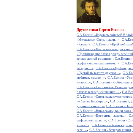
Другие
стихи Сергея Есенина:
С.А.Есенин «Издатель славный! В этой 
,
«Мелколесье. Степь и дали...»
С.А.Есе
,
«Калики»
С.А.Есенин «Край любимый!
С.А.Есенин «Цветы мне говорят - прощ
«Проплясал, проплакал дождь весенний
,
венком лесной ромашки»
С.А.Есенин 
,
скуфье смиренным иноком...»
С.А.Ес
,
лебедей ...»
С.А.Есенин «Грубым даетс
,
«Пускай ты выпита другим...»
С.А.Ес
,
любимая, помню...»
С.А.Есенин «Упое
,
мчатся...»
С.А.Есенин «Я обманывать с
С.А.Есенин «Спит ковыль. Равнина дор
,
плакала в вечерней тишине...»
С.А.Есе
С.А.Есенин «Опять раскинулся узорно.
,
не был на Босфоре...»
С.А.Есенин «До 
,
утренний канон...»
С.А.Есенин «Отгов
С.А.Есенин «Нивы сжаты, рощи голы..
,
С.А.Есенин «Поет зима - аукает...»
С.
,
шафранного края...»
С.А.Есенин «Син
,
кошек...»
С.А.Есенин «Зеленая прическ
,
селе...»
С.А.Есенин «Вечером синим,