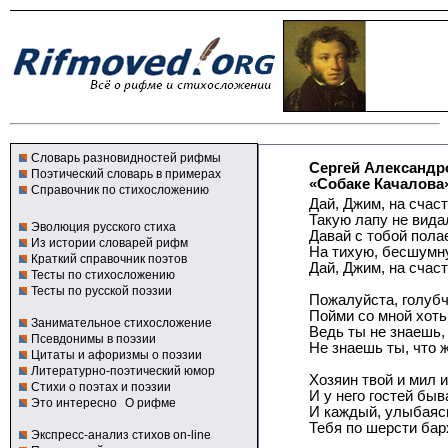
Словарь разновидностей рифмы
Сергей Александр
Поэтический словарь в примерах
«Собаке Качалова
Справочник по стихосложению
Дай, Джим, на счаст
Такую лапу не вида
Эволюция русского стиха
Давай с тобой пола
Из истории словарей рифм
На тихую, бесшумну
Краткий справочник поэтов
Дай, Джим, на счаст
Тесты по стихосложению
Тесты по русской поэзии
Пожалуйста, голубч
Пойми со мной хоть
Занимательное стихосложение
Ведь ты не знаешь, 
Псевдонимы в поэзии
Не знаешь ты, что ж
Цитаты и афоризмы о поэзии
Литературно-поэтический юмор
Хозяин твой и мил и
Стихи о поэтах и поэзии
И у него гостей быв
Это интересно
О рифме
И каждый, улыбаясь
Тебя по шерсти бар
Экспресс-анализ стихов on-line