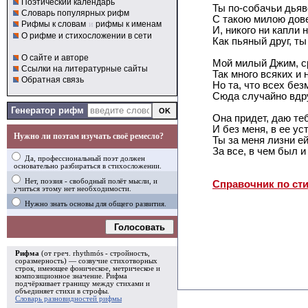
Поэтический календарь
Ты по-собачьи дьяв
Словарь популярных рифм
С такою милою дов
Рифмы к словам
и
рифмы к именам
И, никого ни капли 
О рифме и стихосложении в сети
Как пьяный друг, т
О сайте и авторе
Мой милый Джим, ср
Ссылки на литературные сайты
Так много всяких и 
Обратная связь
Но та, что всех без
Сюда случайно вдру
Генератор рифм
Она придет, даю теб
И без меня, в ее ус
Нужно ли поэтам изучать своё ремесло?
Ты за меня лизни е
За все, в чем был и
Да, профессиональный поэт должен
основательно разбираться в стихосложении.
Нет, поэзия - свободный полёт мысли, и
Справочник по ст
учиться этому нет необходимости.
Нужно знать основы для общего развития.
Голосовать
Рифма
(от греч. rhythmós - стройность,
соразмерность) — созвучие стихотворных
строк, имеющее фоническое, метрическое и
композиционное значение.
Рифма
подчёркивает границу между стихами и
объединяет стихи в
строфы
.
Словарь разновидностей рифмы