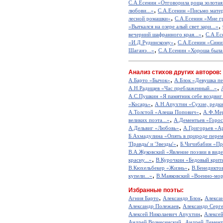
С.А.Есенин «Отговорила роща золотая.
,
любови...»
С.А.Есенин «Письмо мате
,
лесной ромашки»
С.А.Есенин «Мне гр
,
«Выткался на озере алый свет зари...»
,
вечерний шафранного края...»
С.А.Ес
,
«И.Д.Рудинскому»
С.А.Есенин «Синий
,
Шаганэ...»
С.А.Есенин «Хороша была 
Анализ стихов других авторов:
,
А.Барто «Бычок»
А.Блок «Девушка пе
,
А.Н.Радищев «Час преблаженный...»
А.С.Пушкин «Я памятник себе воздвиг
,
«Косарь»
А.Н.Апухтин «Сухие, редкие
,
А.Толстой «Алеша Попович»
А.Ф.Мер
,
великих поэта...»
А.Дементьев «Горос
,
А.Дельвиг «Любовь»
А.Григорьев «А
Б.Ахмадулина «Опять в природе перем
,
'Правды' и 'Звезды'»
Б.Чичибабин «Пр
В.А.Жуковский «Явление поэзии в виде
,
красну...»
В.Курочкин «Бедовый крит
,
В.Кюхельбекер «Жизнь»
В.Бенедикто
,
купели...»
В.Маяковский «Военно-мор
Избранные поэты:
,
,
Агния Барто
Александр Блок
Алекса
,
Александр Полежаев
Александр Серг
,
Алексей Николаевич Апухтин
Алексе
,
Андрей Вознесенский
Андрей Демент