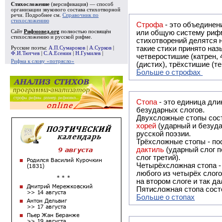
Стихосложение
(версификация) — способ
организации звукового состава стихотворной
речи. Подробнее см.
Справочник по
стихосложению
Строфа
- это объединение двух и
Сайт
Рифмовед.org
полностью посвящён
или общую систему рифм, и регулярно или периодически п
стихосложению и русской рифме.
стихотворений делятся на строфы и т.о. являются строфическими. Ес
такие стихи принято называть астрофическими. Самая популярная строфа в русской поэзии -
Русские поэты:
А.П.Сумароков
|
А.Сурков
|
Ф.И.Тютчев
|
С.А.Есенин
|
Н.Гумилев
|
четверостишие (катрен,
Рифма к слову «потрясло»
(дистих), трёхстишие (т
Больше о строфах
Стопа
- это единица дли
безударных слогов.
Двухсложные стопы сост
хорей
(ударный и безуда
русской поэзии.
Трёхсложные стопы - пос
дактиль
(ударный слог п
слог третий).
Четырёхсложная стопа 
любого из четырёх слого
на втором слоге и так да
Пятисложная стопа состо
Больше о стопах