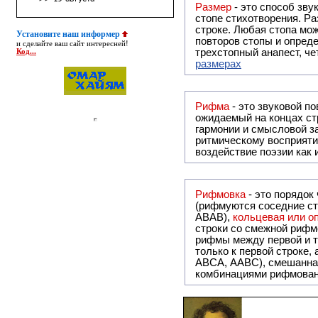
Размер
- это способ зву
стопе стихотворения. Ра
строке. Любая стопа мож
Установите наш информер
повторов стопы и опреде
и сделайте ваш сайт интересней!
трехстопный анапест, че
Код...
размерах
Рифма
- это звуковой повтор, традиционно используемый в поэзии и, как прав
ожидаемый на концах ст
гармонии и смысловой з
ритмическому восприяти
воздействие поэзии как
Рифмовка
- это порядок
(рифмуются соседние ст
ABAB),
кольцевая или 
строки со смежной рифм
рифмы между первой и т
только к первой строке,
ABCA, AABC), смешанная или вольная рифмовка (рифмовка в сложных строфах с различными
комбинациями рифмован