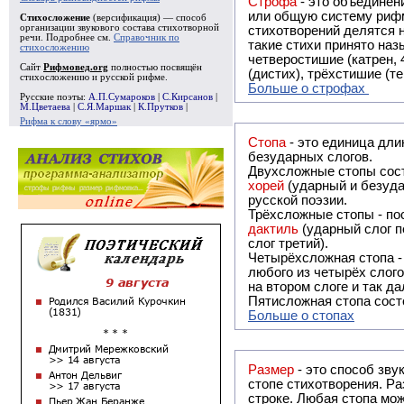
Строфа
- это объединение двух и
или общую систему рифм, и регулярно или периодически п
Стихосложение
(версификация) — способ
организации звукового состава стихотворной
стихотворений делятся на строфы и т.о. являются строфическими. Ес
речи. Подробнее см.
Справочник по
такие стихи принято называть астрофическими. Самая популярная строфа в русской поэзии -
стихосложению
четверостишие (катрен,
Сайт
Рифмовед.org
полностью посвящён
(дистих), трёхстишие (т
стихосложению и русской рифме.
Больше о строфах
Русские поэты:
А.П.Сумароков
|
С.Кирсанов
|
М.Цветаева
|
С.Я.Маршак
|
К.Прутков
|
Рифма к слову «ярмо»
Стопа
- это единица дли
безударных слогов.
Двухсложные стопы сост
хорей
(ударный и безуда
русской поэзии.
Трёхсложные стопы - пос
дактиль
(ударный слог п
слог третий).
Четырёхсложная стопа 
любого из четырёх слого
на втором слоге и так да
Пятисложная стопа состо
Больше о стопах
Размер
- это способ зву
стопе стихотворения. Ра
строке. Любая стопа мож