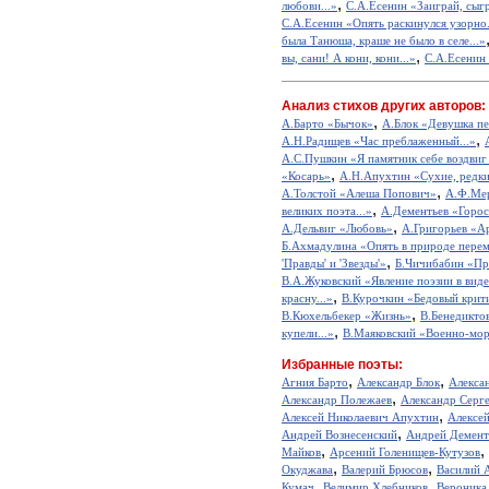
,
любови...»
С.А.Есенин «Заиграй, сыгр
С.А.Есенин «Опять раскинулся узорно.
была Танюша, краше не было в селе...»
,
вы, сани! А кони, кони...»
С.А.Есенин
Анализ стихов других авторов:
,
А.Барто «Бычок»
А.Блок «Девушка пе
,
А.Н.Радищев «Час преблаженный...»
А.С.Пушкин «Я памятник себе воздвиг
,
«Косарь»
А.Н.Апухтин «Сухие, редкие
,
А.Толстой «Алеша Попович»
А.Ф.Мер
,
великих поэта...»
А.Дементьев «Горос
,
А.Дельвиг «Любовь»
А.Григорьев «А
Б.Ахмадулина «Опять в природе перем
,
'Правды' и 'Звезды'»
Б.Чичибабин «Пр
В.А.Жуковский «Явление поэзии в виде
,
красну...»
В.Курочкин «Бедовый крит
,
В.Кюхельбекер «Жизнь»
В.Бенедикто
,
купели...»
В.Маяковский «Военно-мор
Избранные поэты:
,
,
Агния Барто
Александр Блок
Алекса
,
Александр Полежаев
Александр Серг
,
Алексей Николаевич Апухтин
Алексе
,
Андрей Вознесенский
Андрей Демент
,
,
Майков
Арсений Голенищев-Кутузов
,
,
Окуджава
Валерий Брюсов
Василий 
,
,
Кумач
Велимир Хлебников
Вероника