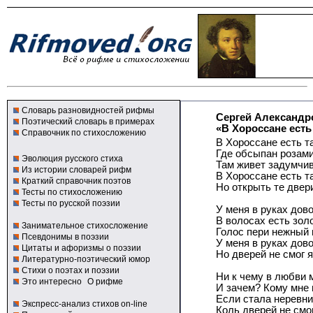
Словарь разновидностей рифмы
Сергей Александр
Поэтический словарь в примерах
«В Хороссане есть 
Справочник по стихосложению
В Хороссане есть т
Где обсыпан розами
Эволюция русского стиха
Там живет задумчив
Из истории словарей рифм
В Хороссане есть т
Краткий справочник поэтов
Но открыть те двери
Тесты по стихосложению
Тесты по русской поэзии
У меня в руках дов
В волосах есть золо
Занимательное стихосложение
Голос пери нежный 
Псевдонимы в поэзии
У меня в руках дов
Цитаты и афоризмы о поэзии
Но дверей не смог я
Литературно-поэтический юмор
Стихи о поэтах и поэзии
Ни к чему в любви м
Это интересно
О рифме
И зачем? Кому мне 
Если стала неревни
Экспресс-анализ стихов on-line
Коль дверей не смог