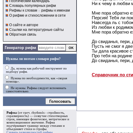
Поэтический календарь
Ни к чему в любви м
Словарь популярных рифм
Рифмы к словам
и
рифмы к именам
Мне пора обратно е
О рифме и стихосложении в сети
Персия! Тебя ли по
Навсегда ль с тобо
О сайте и авторе
Из любви к родимо
Ссылки на литературные сайты
Мне пора обратно е
Обратная связь
До свиданья, пери, 
Пусть не смог я две
Генератор рифм
Ты дала красивое с
Про тебя на родине
Нужны ли поэтам словари рифм?
До свиданья, пери, 
Да, нужны как рабочий инструмент по
подбору рифм.
Справочник по ст
Нужны по необходимости, как «скорая
помощь».
Не нужны. Рифмы следует вспоминать
самостоятельно.
Голосовать
Рифма
(от греч. rhythmós - стройность,
соразмерность) — созвучие стихотворных
строк, имеющее фоническое, метрическое и
композиционное значение.
Рифма
подчёркивает границу между стихами и
объединяет стихи в
строфы
.
Словарь разновидностей рифмы