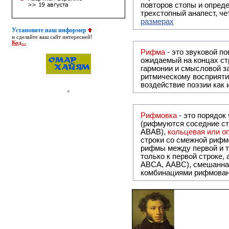
повторов стопы и опреде
трехстопный анапест, че
размерах
Установите наш информер
и сделайте ваш сайт интересней!
Код...
Рифма
- это звуковой повтор, традиционно используемый в поэзии и, как прав
ожидаемый на концах ст
гармонии и смысловой з
ритмическому восприяти
воздействие поэзии как
Рифмовка
- это порядок
(рифмуются соседние ст
ABAB),
кольцевая или 
строки со смежной рифм
рифмы между первой и т
только к первой строке,
ABCA, AABC), смешанная или вольная рифмовка (рифмовка в сложных строфах с различными
комбинациями рифмован